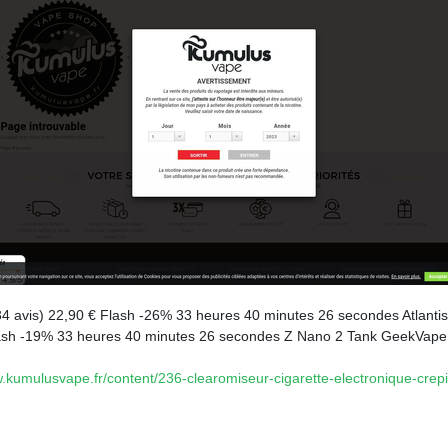
avis) 22,90 € Flash -26% 33 heures 40 minutes 26 secondes Atlantis
sh -19% 33 heures 40 minutes 26 secondes Z Nano 2 Tank GeekVape 2
w.kumulusvape.fr/content/236-clearomiseur-cigarette-electronique-crepi