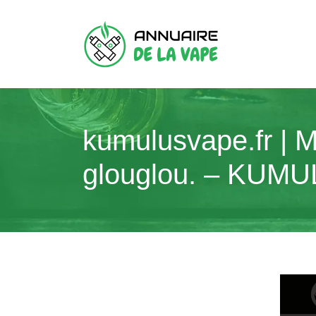
kumulusvape.fr | Ma
glouglou. – KUM